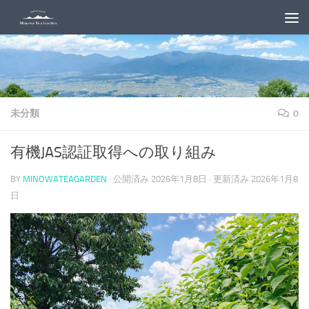
コンテンツへスキップ
未分類
0
有機JAS認証取得への取り組み
BY
MINOWATEAGARDEN
· 公開済み
2026年1月8日
· 更新済み
2026年1月8
日